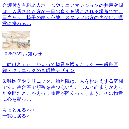
介護付き有料老人ホームやシニアマンションの共用空間
は、入居された方が一日の多くを過ごされる場所です。
日当たり、椅子の座り心地、スタッフの方の声かけ。運
営に携わる
…
2026/7/27
お知らせ
「静けさ」が、かえって物音を際立たせる ── 歯科医
院・クリニックの音環境デザイン
歯科医院やクリニック、治療院は、人をお迎えする空間
です。待合室で順番を待つあいだ、しんと静まりかえっ
た空間だと、かえって物音が際立ってしまう。その物音
に心を配っ
…
もっと見る>>>
一覧に戻る
>