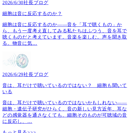
2026/6/30
社長ブログ
細胞は音に反応するのか？
細胞は音に反応するのか――音を「耳で聴くもの」か
ら、もう一度考え直してみる私たちはふつう、音を耳で
聴くものだと考えています。音楽を楽しむ。声を聞き取
る。物音に気
…
2026/6/29
社長ブログ
音は、耳だけで聴いているのではない？ 細胞も聞いて
いる
音は、耳だけで聴いているのではないかもしれない――
細胞・遺伝子研究がひらく、音の新しい見方近年、耳な
どの感覚器を通さなくても、細胞そのものが可聴域の音
に反応し、
…
もっと見る>>>