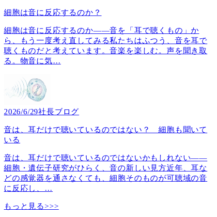
細胞は音に反応するのか？
細胞は音に反応するのか――音を「耳で聴くもの」か
ら、もう一度考え直してみる私たちはふつう、音を耳で
聴くものだと考えています。音楽を楽しむ。声を聞き取
る。物音に気
…
2026/6/29
社長ブログ
音は、耳だけで聴いているのではない？ 細胞も聞いて
いる
音は、耳だけで聴いているのではないかもしれない――
細胞・遺伝子研究がひらく、音の新しい見方近年、耳な
どの感覚器を通さなくても、細胞そのものが可聴域の音
に反応し、
…
もっと見る>>>