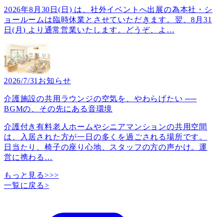
2026年8月30日(日) は、社外イベントへ出展の為本社・シ
ョールームは臨時休業とさせていただきます。翌、8月31
日(月) より通常営業いたします。どうぞ、よ
…
2026/7/31
お知らせ
介護施設の共用ラウンジの空気を、やわらげたい ──
BGMの、その先にある音環境
介護付き有料老人ホームやシニアマンションの共用空間
は、入居された方が一日の多くを過ごされる場所です。
日当たり、椅子の座り心地、スタッフの方の声かけ。運
営に携わる
…
もっと見る>>>
一覧に戻る
>