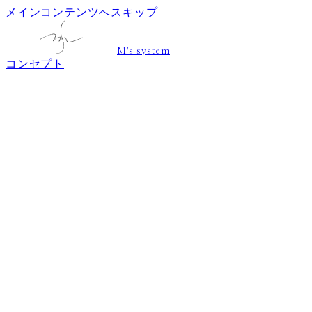
メインコンテンツへスキップ
M's system
コンセプト