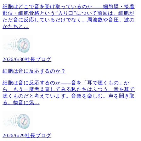
細胞はどこで音を受け取っているのか――細胞膜・接着
部位・細胞骨格という“入り口”について前回は、細胞が
ただ音に反応しているだけでなく、周波数や音圧、波の
かたちと
…
2026/6/30
社長ブログ
細胞は音に反応するのか？
細胞は音に反応するのか――音を「耳で聴くもの」か
ら、もう一度考え直してみる私たちはふつう、音を耳で
聴くものだと考えています。音楽を楽しむ。声を聞き取
る。物音に気
…
2026/6/29
社長ブログ