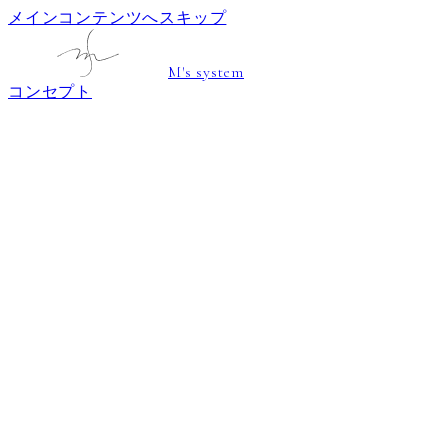
メインコンテンツへスキップ
M's system
コンセプト