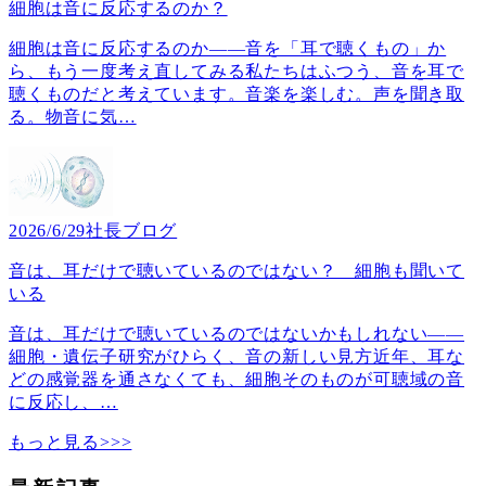
細胞は音に反応するのか？
細胞は音に反応するのか――音を「耳で聴くもの」か
ら、もう一度考え直してみる私たちはふつう、音を耳で
聴くものだと考えています。音楽を楽しむ。声を聞き取
る。物音に気
…
2026/6/29
社長ブログ
音は、耳だけで聴いているのではない？ 細胞も聞いて
いる
音は、耳だけで聴いているのではないかもしれない――
細胞・遺伝子研究がひらく、音の新しい見方近年、耳な
どの感覚器を通さなくても、細胞そのものが可聴域の音
に反応し、
…
もっと見る>>>