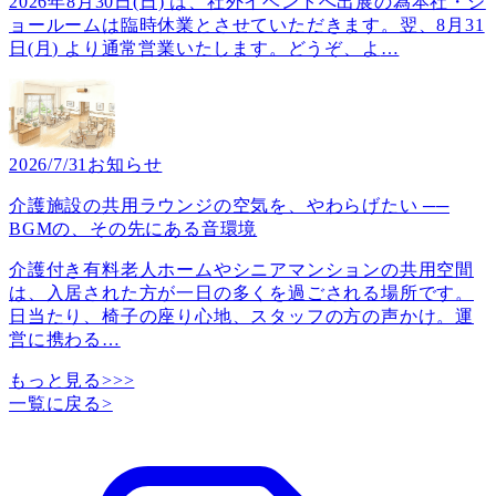
2026年8月30日(日) は、社外イベントへ出展の為本社・シ
ョールームは臨時休業とさせていただきます。翌、8月31
日(月) より通常営業いたします。どうぞ、よ
…
2026/7/31
お知らせ
介護施設の共用ラウンジの空気を、やわらげたい ──
BGMの、その先にある音環境
介護付き有料老人ホームやシニアマンションの共用空間
は、入居された方が一日の多くを過ごされる場所です。
日当たり、椅子の座り心地、スタッフの方の声かけ。運
営に携わる
…
もっと見る>>>
一覧に戻る
>