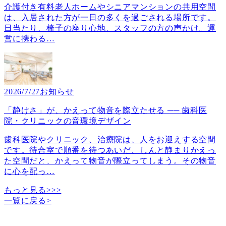
介護付き有料老人ホームやシニアマンションの共用空間
は、入居された方が一日の多くを過ごされる場所です。
日当たり、椅子の座り心地、スタッフの方の声かけ。運
営に携わる
…
2026/7/27
お知らせ
「静けさ」が、かえって物音を際立たせる ── 歯科医
院・クリニックの音環境デザイン
歯科医院やクリニック、治療院は、人をお迎えする空間
です。待合室で順番を待つあいだ、しんと静まりかえっ
た空間だと、かえって物音が際立ってしまう。その物音
に心を配っ
…
もっと見る>>>
一覧に戻る
>