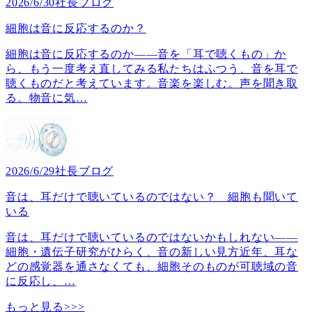
2026/6/30
社長ブログ
細胞は音に反応するのか？
細胞は音に反応するのか――音を「耳で聴くもの」か
ら、もう一度考え直してみる私たちはふつう、音を耳で
聴くものだと考えています。音楽を楽しむ。声を聞き取
る。物音に気
…
2026/6/29
社長ブログ
音は、耳だけで聴いているのではない？ 細胞も聞いて
いる
音は、耳だけで聴いているのではないかもしれない――
細胞・遺伝子研究がひらく、音の新しい見方近年、耳な
どの感覚器を通さなくても、細胞そのものが可聴域の音
に反応し、
…
もっと見る>>>