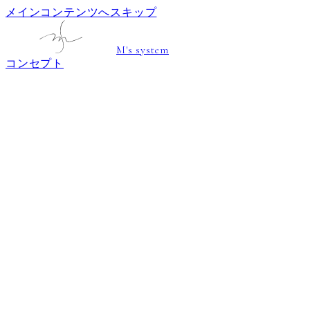
メインコンテンツへスキップ
M's system
コンセプト