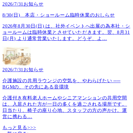
2026/7/31
お知らせ
8/30(日) 本店・ショールーム臨時休業のおしらせ
2026年8月30日(日) は、社外イベントへ出展の為本社・シ
ョールームは臨時休業とさせていただきます。翌、8月31
日(月) より通常営業いたします。どうぞ、よ
…
2026/7/31
お知らせ
介護施設の共用ラウンジの空気を、やわらげたい ──
BGMの、その先にある音環境
介護付き有料老人ホームやシニアマンションの共用空間
は、入居された方が一日の多くを過ごされる場所です。
日当たり、椅子の座り心地、スタッフの方の声かけ。運
営に携わる
…
もっと見る>>>