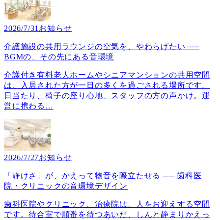
2026/7/31
お知らせ
介護施設の共用ラウンジの空気を、やわらげたい ──
BGMの、その先にある音環境
介護付き有料老人ホームやシニアマンションの共用空間
は、入居された方が一日の多くを過ごされる場所です。
日当たり、椅子の座り心地、スタッフの方の声かけ。運
営に携わる
…
2026/7/27
お知らせ
「静けさ」が、かえって物音を際立たせる ── 歯科医
院・クリニックの音環境デザイン
歯科医院やクリニック、治療院は、人をお迎えする空間
です。待合室で順番を待つあいだ、しんと静まりかえっ