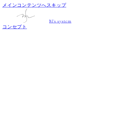
メインコンテンツへスキップ
M's system
コンセプト