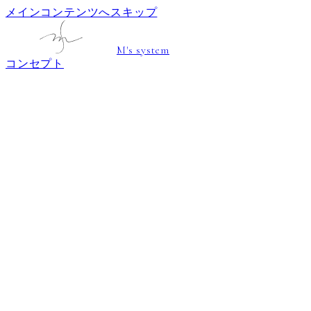
メインコンテンツへスキップ
M's system
コンセプト