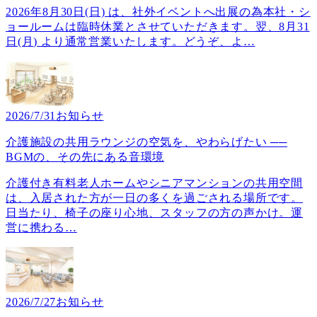
2026年8月30日(日) は、社外イベントへ出展の為本社・シ
ョールームは臨時休業とさせていただきます。翌、8月31
日(月) より通常営業いたします。どうぞ、よ
…
2026/7/31
お知らせ
介護施設の共用ラウンジの空気を、やわらげたい ──
BGMの、その先にある音環境
介護付き有料老人ホームやシニアマンションの共用空間
は、入居された方が一日の多くを過ごされる場所です。
日当たり、椅子の座り心地、スタッフの方の声かけ。運
営に携わる
…
2026/7/27
お知らせ