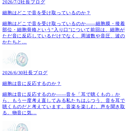
2026/7/2
社長ブログ
細胞はどこで音を受け取っているのか？
細胞はどこで音を受け取っているのか――細胞膜・接着
部位・細胞骨格という“入り口”について前回は、細胞が
ただ音に反応しているだけでなく、周波数や音圧、波の
かたちと
…
2026/6/30
社長ブログ
細胞は音に反応するのか？
細胞は音に反応するのか――音を「耳で聴くもの」か
ら、もう一度考え直してみる私たちはふつう、音を耳で
聴くものだと考えています。音楽を楽しむ。声を聞き取
る。物音に気
…