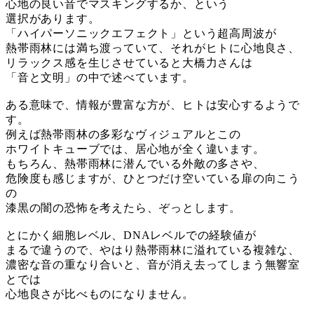
心地の良い音でマスキングするか、という
選択があります。
「ハイパーソニックエフェクト」という超高周波が
熱帯雨林には満ち渡っていて、それがヒトに心地良さ、
リラックス感を生じさせていると大橋力さんは
「音と文明」の中で述べています。
ある意味で、情報が豊富な方が、ヒトは安心するようで
す。
例えば熱帯雨林の多彩なヴィジュアルとこの
ホワイトキューブでは、居心地が全く違います。
もちろん、熱帯雨林に潜んでいる外敵の多さや、
危険度も感じますが、ひとつだけ空いている扉の向こう
の
漆黒の闇の恐怖を考えたら、ぞっとします。
とにかく細胞レベル、DNAレベルでの経験値が
まるで違うので、やはり熱帯雨林に溢れている複雑な、
濃密な音の重なり合いと、音が消え去ってしまう無響室
とでは
心地良さが比べものになりません。