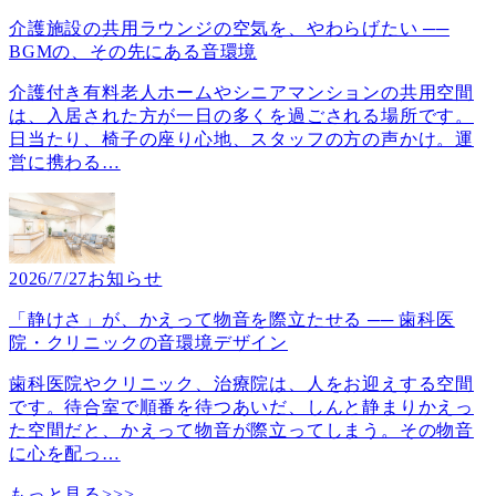
介護施設の共用ラウンジの空気を、やわらげたい ──
BGMの、その先にある音環境
介護付き有料老人ホームやシニアマンションの共用空間
は、入居された方が一日の多くを過ごされる場所です。
日当たり、椅子の座り心地、スタッフの方の声かけ。運
営に携わる
…
2026/7/27
お知らせ
「静けさ」が、かえって物音を際立たせる ── 歯科医
院・クリニックの音環境デザイン
歯科医院やクリニック、治療院は、人をお迎えする空間
です。待合室で順番を待つあいだ、しんと静まりかえっ
た空間だと、かえって物音が際立ってしまう。その物音
に心を配っ
…
もっと見る>>>