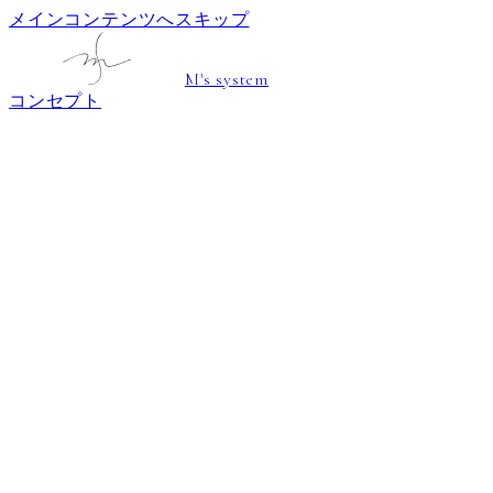
メインコンテンツへスキップ
M's system
コンセプト