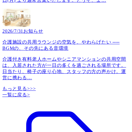
日(月) より通常営業いたします。どうぞ、よ
…
2026/7/31
お知らせ
介護施設の共用ラウンジの空気を、やわらげたい ──
BGMの、その先にある音環境
介護付き有料老人ホームやシニアマンションの共用空間
は、入居された方が一日の多くを過ごされる場所です。
日当たり、椅子の座り心地、スタッフの方の声かけ。運
営に携わる
…
もっと見る>>>
一覧に戻る
>