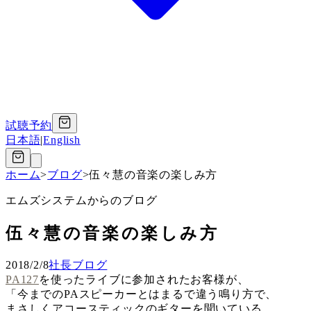
試聴予約
日本語
|
English
ホーム
>
ブログ
>
伍々慧の音楽の楽しみ方
エムズシステムからのブログ
伍々慧の音楽の楽しみ方
2018/2/8
社長ブログ
PA127
を使ったライブに参加されたお客様が、
「今までのPAスピーカーとはまるで違う鳴り方で、
まさしくアコースティックのギターを聞いている