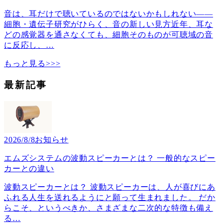
音は、耳だけで聴いているのではないかもしれない――
細胞・遺伝子研究がひらく、音の新しい見方近年、耳な
どの感覚器を通さなくても、細胞そのものが可聴域の音
に反応し、
…
もっと見る>>>
最新記事
2026/8/8
お知らせ
エムズシステムの波動スピーカーとは？ 一般的なスピー
カーとの違い
波動スピーカーとは？ 波動スピーカーは、人が喜びにあ
ふれる人生を送れるようにと願って生まれました。 だか
らこそ、というべきか、さまざまな二次的な特徴も備え
る
…