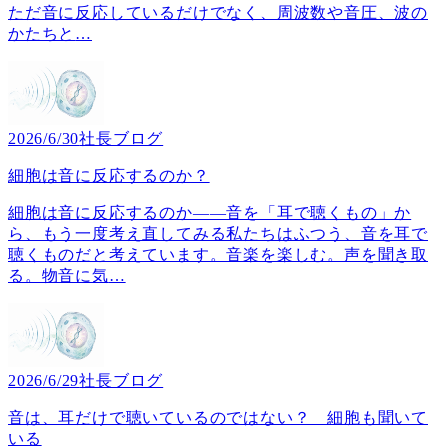
ただ音に反応しているだけでなく、周波数や音圧、波の
かたちと
…
2026/6/30
社長ブログ
細胞は音に反応するのか？
細胞は音に反応するのか――音を「耳で聴くもの」か
ら、もう一度考え直してみる私たちはふつう、音を耳で
聴くものだと考えています。音楽を楽しむ。声を聞き取
る。物音に気
…
2026/6/29
社長ブログ
音は、耳だけで聴いているのではない？ 細胞も聞いて
いる