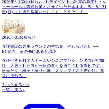
2026年8月30日(日) は、社外イベントへ出展の為本社・シ
ョールームは臨時休業とさせていただきます。翌、8月31
日(月) より通常営業いたします。どうぞ、よ
…
2026/7/31
お知らせ
介護施設の共用ラウンジの空気を、やわらげたい ──
BGMの、その先にある音環境
介護付き有料老人ホームやシニアマンションの共用空間
は、入居された方が一日の多くを過ごされる場所です。
日当たり、椅子の座り心地、スタッフの方の声かけ。運
営に携わる
…
もっと見る>>>
一覧に戻る
>