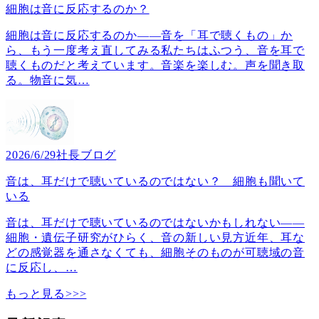
細胞は音に反応するのか？
細胞は音に反応するのか――音を「耳で聴くもの」か
ら、もう一度考え直してみる私たちはふつう、音を耳で
聴くものだと考えています。音楽を楽しむ。声を聞き取
る。物音に気
…
2026/6/29
社長ブログ
音は、耳だけで聴いているのではない？ 細胞も聞いて
いる
音は、耳だけで聴いているのではないかもしれない――
細胞・遺伝子研究がひらく、音の新しい見方近年、耳な
どの感覚器を通さなくても、細胞そのものが可聴域の音
に反応し、
…
もっと見る>>>