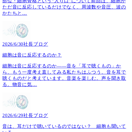
部位・細胞骨格という“入り口”について前回は、細胞が
ただ音に反応しているだけでなく、周波数や音圧、波の
かたちと
…
2026/6/30
社長ブログ
細胞は音に反応するのか？
細胞は音に反応するのか――音を「耳で聴くもの」か
ら、もう一度考え直してみる私たちはふつう、音を耳で
聴くものだと考えています。音楽を楽しむ。声を聞き取
る。物音に気
…
2026/6/29
社長ブログ
音は、耳だけで聴いているのではない？ 細胞も聞いて