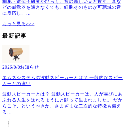
細胞・遺伝子研究がひらく、音の新しい見方近年、耳な
どの感覚器を通さなくても、細胞そのものが可聴域の音
に反応し、
…
もっと見る>>>
最新記事
2026/8/8
お知らせ
エムズシステムの波動スピーカーとは？ 一般的なスピー
カーとの違い
波動スピーカーとは？ 波動スピーカーは、人が喜びにあ
ふれる人生を送れるようにと願って生まれました。 だか
らこそ、というべきか、さまざまな二次的な特徴も備え
る
…