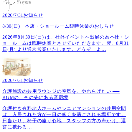
2026/7/31
お知らせ
8/30(日) 本店・ショールーム臨時休業のおしらせ
2026年8月30日(日) は、社外イベントへ出展の為本社・シ
ョールームは臨時休業とさせていただきます。翌、8月31
日(月) より通常営業いたします。どうぞ、よ
…
2026/7/31
お知らせ
介護施設の共用ラウンジの空気を、やわらげたい ──
BGMの、その先にある音環境
介護付き有料老人ホームやシニアマンションの共用空間
は、入居された方が一日の多くを過ごされる場所です。
日当たり、椅子の座り心地、スタッフの方の声かけ。運
営に携わる
…