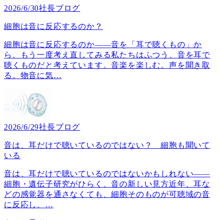
2026/6/30
社長ブログ
細胞は音に反応するのか？
細胞は音に反応するのか――音を「耳で聴くもの」か
ら、もう一度考え直してみる私たちはふつう、音を耳で
聴くものだと考えています。音楽を楽しむ。声を聞き取
る。物音に気
…
2026/6/29
社長ブログ
音は、耳だけで聴いているのではない？ 細胞も聞いて
いる
音は、耳だけで聴いているのではないかもしれない――
細胞・遺伝子研究がひらく、音の新しい見方近年、耳な
どの感覚器を通さなくても、細胞そのものが可聴域の音
に反応し、
…