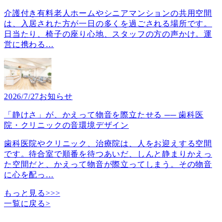
介護付き有料老人ホームやシニアマンションの共用空間
は、入居された方が一日の多くを過ごされる場所です。
日当たり、椅子の座り心地、スタッフの方の声かけ。運
営に携わる
…
2026/7/27
お知らせ
「静けさ」が、かえって物音を際立たせる ── 歯科医
院・クリニックの音環境デザイン
歯科医院やクリニック、治療院は、人をお迎えする空間
です。待合室で順番を待つあいだ、しんと静まりかえっ
た空間だと、かえって物音が際立ってしまう。その物音
に心を配っ
…
もっと見る>>>
一覧に戻る
>