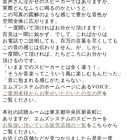
音声さん泣かせのスピーカーではありますが、
実際どんなふうに鳴るのかというと、
この写真の図解のような感じで豊かな音色が
空間全体に広がります。
「一度聞いて頂ければお分かり頂けます！」
百見は一聞に如かず、でして、こればかりは
お電話でご説明しても、百万の言葉を尽くしても
この音の感じは伝わりません。が、しかし
一度聞いて頂ければ、たちどころにお分かり
頂けるのです。
「いままでのスピーカーとは全く違う！」
「そうか音楽ってこういう風に楽しむもんだった」
「音に包まれる感じがたまらない」
エムズシステムのホームページにあるVOICE、
ご愛用者様からお寄せいただいたの生の声
を
ご覧ください。
本社の試聴ルームは東京都中央区新富町に
ありますが、エムズシステムのスピーカーを
お取扱い頂いている販売店様の一覧
をこちらから
ご覧ください。
お近くの店舗などが見つかりましたら是非一度