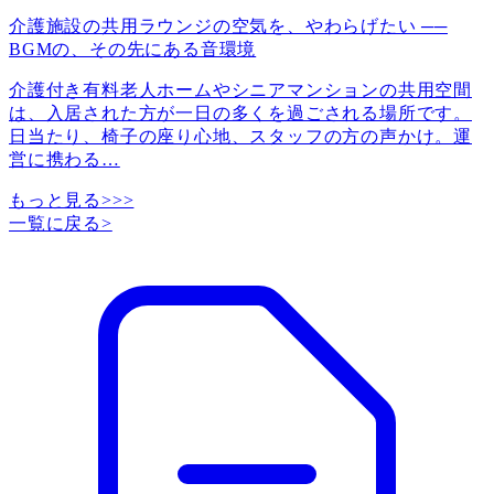
介護施設の共用ラウンジの空気を、やわらげたい ──
BGMの、その先にある音環境
介護付き有料老人ホームやシニアマンションの共用空間
は、入居された方が一日の多くを過ごされる場所です。
日当たり、椅子の座り心地、スタッフの方の声かけ。運
営に携わる
…
もっと見る>>>
一覧に戻る
>