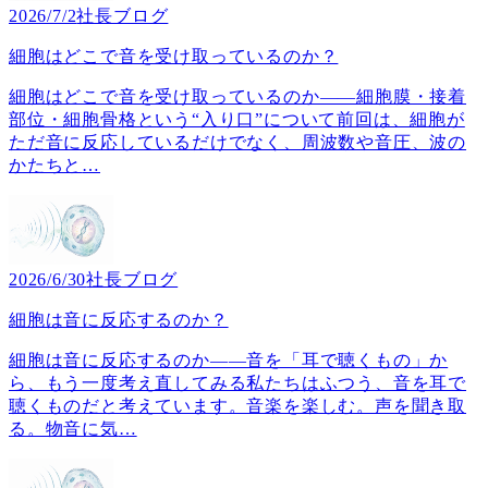
2026/7/2
社長ブログ
細胞はどこで音を受け取っているのか？
細胞はどこで音を受け取っているのか――細胞膜・接着
部位・細胞骨格という“入り口”について前回は、細胞が
ただ音に反応しているだけでなく、周波数や音圧、波の
かたちと
…
2026/6/30
社長ブログ
細胞は音に反応するのか？
細胞は音に反応するのか――音を「耳で聴くもの」か
ら、もう一度考え直してみる私たちはふつう、音を耳で
聴くものだと考えています。音楽を楽しむ。声を聞き取
る。物音に気
…