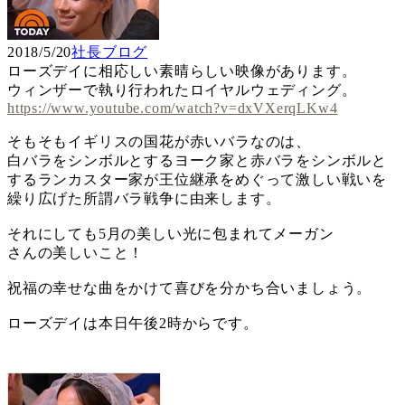
2018/5/20
社長ブログ
ローズデイに相応しい素晴らしい映像があります。
ウィンザーで執り行われたロイヤルウェディング。
https://www.youtube.com/watch?v=dxVXerqLKw4
そもそもイギリスの国花が赤いバラなのは、
白バラをシンボルとするヨーク家と赤バラをシンボルと
するランカスター家が王位継承をめぐって激しい戦いを
繰り広げた所謂バラ戦争に由来します。
それにしても5月の美しい光に包まれてメーガン
さんの美しいこと！
祝福の幸せな曲をかけて喜びを分かち合いましょう。
ローズデイは本日午後2時からです。