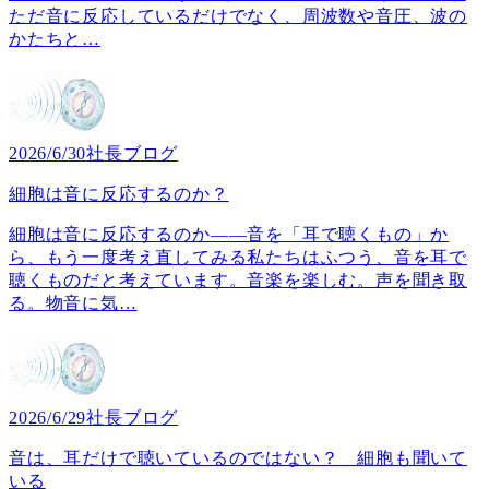
ただ音に反応しているだけでなく、周波数や音圧、波の
かたちと
…
2026/6/30
社長ブログ
細胞は音に反応するのか？
細胞は音に反応するのか――音を「耳で聴くもの」か
ら、もう一度考え直してみる私たちはふつう、音を耳で
聴くものだと考えています。音楽を楽しむ。声を聞き取
る。物音に気
…
2026/6/29
社長ブログ
音は、耳だけで聴いているのではない？ 細胞も聞いて
いる