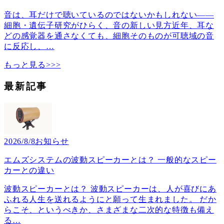
音は、耳だけで聴いているのではないかもしれない――
細胞・遺伝子研究がひらく、音の新しい見方近年、耳な
どの感覚器を通さなくても、細胞そのものが可聴域の音
に反応し、
…
もっと見る>>>
最新記事
2026/8/8
お知らせ
エムズシステムの波動スピーカーとは？ 一般的なスピー
カーとの違い
波動スピーカーとは？ 波動スピーカーは、人が喜びにあ
ふれる人生を送れるようにと願って生まれました。 だか
らこそ、というべきか、さまざまな二次的な特徴も備え
る
…