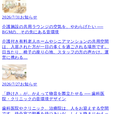
2026/7/31
お知らせ
介護施設の共用ラウンジの空気を、やわらげたい ──
BGMの、その先にある音環境
介護付き有料老人ホームやシニアマンションの共用空間
は、入居された方が一日の多くを過ごされる場所です。
日当たり、椅子の座り心地、スタッフの方の声かけ。運
営に携わる
…
2026/7/27
お知らせ
「静けさ」が、かえって物音を際立たせる ── 歯科医
院・クリニックの音環境デザイン
歯科医院やクリニック、治療院は、人をお迎えする空間
です。待合室で順番を待つあいだ、しんと静まりかえっ