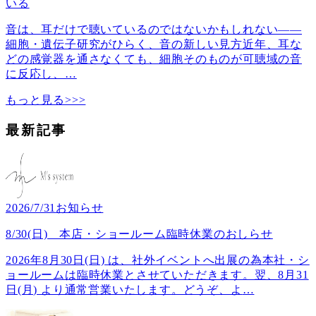
いる
音は、耳だけで聴いているのではないかもしれない――
細胞・遺伝子研究がひらく、音の新しい見方近年、耳な
どの感覚器を通さなくても、細胞そのものが可聴域の音
に反応し、
…
もっと見る>>>
最新記事
2026/7/31
お知らせ
8/30(日) 本店・ショールーム臨時休業のおしらせ
2026年8月30日(日) は、社外イベントへ出展の為本社・シ
ョールームは臨時休業とさせていただきます。翌、8月31
日(月) より通常営業いたします。どうぞ、よ
…