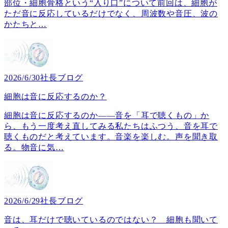
部位・細胞骨格という“入り口”について前回は、細胞が
ただ音に反応しているだけでなく、周波数や音圧、波の
かたちと
…
2026/6/30
社長ブログ
細胞は音に反応するのか？
細胞は音に反応するのか――音を「耳で聴くもの」か
ら、もう一度考え直してみる私たちはふつう、音を耳で
聴くものだと考えています。音楽を楽しむ。声を聞き取
る。物音に気
…
2026/6/29
社長ブログ
音は、耳だけで聴いているのではない？ 細胞も聞いて