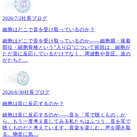
2026/7/2
社長ブログ
細胞はどこで音を受け取っているのか？
細胞はどこで音を受け取っているのか――細胞膜・接着
部位・細胞骨格という“入り口”について前回は、細胞が
ただ音に反応しているだけでなく、周波数や音圧、波の
かたちと
…
2026/6/30
社長ブログ
細胞は音に反応するのか？
細胞は音に反応するのか――音を「耳で聴くもの」か
ら、もう一度考え直してみる私たちはふつう、音を耳で
聴くものだと考えています。音楽を楽しむ。声を聞き取
る。物音に気
…