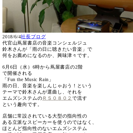
2018/6/4
社長ブログ
代官山蔦屋書店の音楽コンシェルジュ
鈴木さんが「雨の日に聴きたい音楽」で
何をお薦めになるのか、興味津々です。
6月6日（水）6時から蔦屋書店の2階
で開催される
「Fun the Music Rain」
雨の日、音楽を楽しんじゃおう！という
テーマで鈴木さんが選曲し、それを
エムズシステムの
ＲＳ０８０２
で流す
という趣向です。
店舗に常設されている大型の指向性の
ある立派なスピーカーを使うのではなく、
ほとんど指向性のないエムズシステム