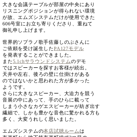
大きな会議テーブルが部屋の中央にあり
リスニングポジションが得られない環境
が故、エムズシステムだけが使用できた
606号室にお立ち寄りくださり、重ねて
御礼申し上げます。
世界的ソプラノ歌手佐藤しのぶさんに
ご依頼を受け誕生した
PA127モデル
を発表することができました。
また
5.1chサラウンドシステム
のデモ
ではスピーカーを探すお客様が続出。
天井や左右、後ろの壁に仕掛けがある
のではないかと思われた方が多かった
ようです。
さらに大きなスピーカー、大迫力を競う
音展の中にあって、手のひらに載って
しまう小さなカゲエスピーカーが紡ぎ出す
繊細で、しかも豊かな音色に驚かれる方も
多く、大変うれしく思いました。
エムズシステムの
本店試聴ルーム
は