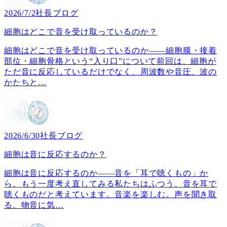
2026/7/2
社長ブログ
細胞はどこで音を受け取っているのか？
細胞はどこで音を受け取っているのか――細胞膜・接着
部位・細胞骨格という“入り口”について前回は、細胞が
ただ音に反応しているだけでなく、周波数や音圧、波の
かたちと
…
2026/6/30
社長ブログ
細胞は音に反応するのか？
細胞は音に反応するのか――音を「耳で聴くもの」か
ら、もう一度考え直してみる私たちはふつう、音を耳で
聴くものだと考えています。音楽を楽しむ。声を聞き取
る。物音に気
…