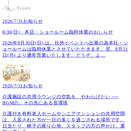
2026/7/31
お知らせ
8/30(日) 本店・ショールーム臨時休業のおしらせ
2026年8月30日(日) は、社外イベントへ出展の為本社・シ
ョールームは臨時休業とさせていただきます。翌、8月31
日(月) より通常営業いたします。どうぞ、よ
…
2026/7/31
お知らせ
介護施設の共用ラウンジの空気を、やわらげたい ──
BGMの、その先にある音環境
介護付き有料老人ホームやシニアマンションの共用空間
は、入居された方が一日の多くを過ごされる場所です。
日当たり、椅子の座り心地、スタッフの方の声かけ。運