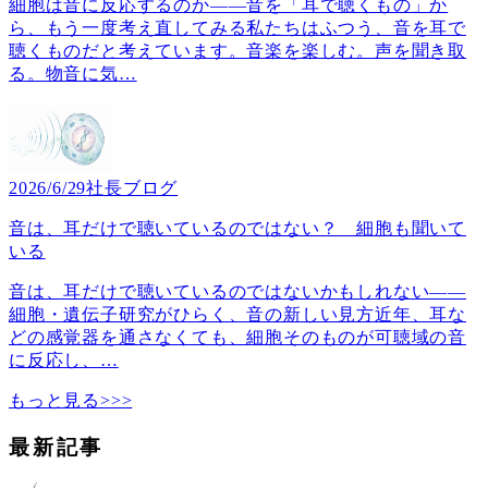
細胞は音に反応するのか――音を「耳で聴くもの」か
ら、もう一度考え直してみる私たちはふつう、音を耳で
聴くものだと考えています。音楽を楽しむ。声を聞き取
る。物音に気
…
2026/6/29
社長ブログ
音は、耳だけで聴いているのではない？ 細胞も聞いて
いる
音は、耳だけで聴いているのではないかもしれない――
細胞・遺伝子研究がひらく、音の新しい見方近年、耳な
どの感覚器を通さなくても、細胞そのものが可聴域の音
に反応し、
…
もっと見る>>>
最新記事