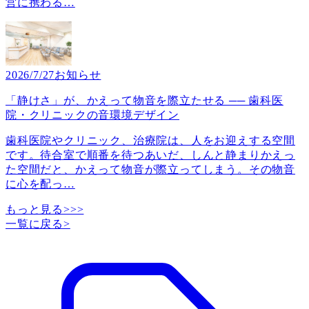
営に携わる
…
2026/7/27
お知らせ
「静けさ」が、かえって物音を際立たせる ── 歯科医
院・クリニックの音環境デザイン
歯科医院やクリニック、治療院は、人をお迎えする空間
です。待合室で順番を待つあいだ、しんと静まりかえっ
た空間だと、かえって物音が際立ってしまう。その物音
に心を配っ
…
もっと見る>>>
一覧に戻る
>