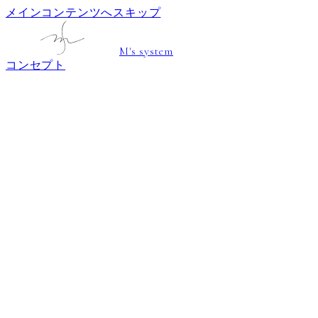
メインコンテンツへスキップ
M's system
コンセプト