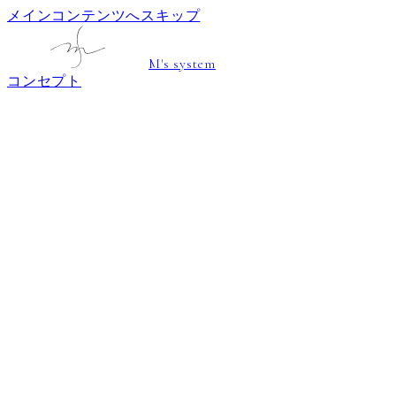
メインコンテンツへスキップ
M's system
コンセプト