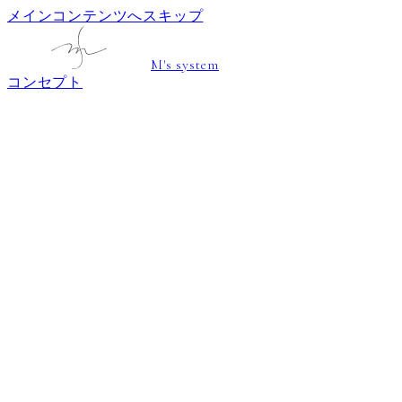
メインコンテンツへスキップ
M's system
コンセプト