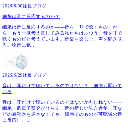
2026/6/30
社長ブログ
細胞は音に反応するのか？
細胞は音に反応するのか――音を「耳で聴くもの」か
ら、もう一度考え直してみる私たちはふつう、音を耳で
聴くものだと考えています。音楽を楽しむ。声を聞き取
る。物音に気
…
2026/6/29
社長ブログ
音は、耳だけで聴いているのではない？ 細胞も聞いて
いる
音は、耳だけで聴いているのではないかもしれない――
細胞・遺伝子研究がひらく、音の新しい見方近年、耳な
どの感覚器を通さなくても、細胞そのものが可聴域の音
に反応し、
…