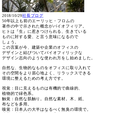
2018/10/29
社長ブログ
50年以上も前のエーリッヒ・フロムの
著作の中で示された概念がバイオフィリア。
ヒトは『生』に惹きつけられる、生きている
ものに対する愛、と言う意味になるので
しょう。
この言葉が今、建築や企業のオフィスの
デザインと結びついてバイオフィリックな
デザイン志向のような使われ方をし始めました。
自然な、生物的なものをオフィスに取り入れて
その空間をより居心地よく、リラックスできる
環境に整えるための考え方です。
視覚：目に見えるものは有機的で曲線的、
植物的で緑色系。
触覚：自然な肌触り。自然な素材。木、紙、
布などを多用。
嗅覚：日本人の大半はなるべく無臭の環境で。