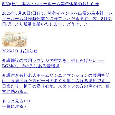
8/30(日) 本店・ショールーム臨時休業のおしらせ
2026年8月30日(日) は、社外イベントへ出展の為本社・シ
ョールームは臨時休業とさせていただきます。翌、8月31
日(月) より通常営業いたします。どうぞ、よ
…
2026/7/31
お知らせ
介護施設の共用ラウンジの空気を、やわらげたい ──
BGMの、その先にある音環境
介護付き有料老人ホームやシニアマンションの共用空間
は、入居された方が一日の多くを過ごされる場所です。
日当たり、椅子の座り心地、スタッフの方の声かけ。運
営に携わる
…
もっと見る>>>
一覧に戻る
>