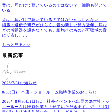
音は、耳だけで聴いているのではない？ 細胞も聞いて
いる
音は、耳だけで聴いているのではないかもしれない――
細胞・遺伝子研究がひらく、音の新しい見方近年、耳な
どの感覚器を通さなくても、細胞そのものが可聴域の音
に反応し、
…
もっと見る>>>
最新記事
2026/7/31
お知らせ
8/30(日) 本店・ショールーム臨時休業のおしらせ
2026年8月30日(日) は、社外イベントへ出展の為本社・シ
ョールームは臨時休業とさせていただきます。翌、8月31
日(月) より通常営業いたします。どうぞ、よ
…