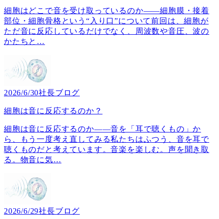
細胞はどこで音を受け取っているのか――細胞膜・接着
部位・細胞骨格という“入り口”について前回は、細胞が
ただ音に反応しているだけでなく、周波数や音圧、波の
かたちと
…
2026/6/30
社長ブログ
細胞は音に反応するのか？
細胞は音に反応するのか――音を「耳で聴くもの」か
ら、もう一度考え直してみる私たちはふつう、音を耳で
聴くものだと考えています。音楽を楽しむ。声を聞き取
る。物音に気
…
2026/6/29
社長ブログ