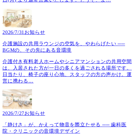
2026/7/31
お知らせ
介護施設の共用ラウンジの空気を、やわらげたい ──
BGMの、その先にある音環境
介護付き有料老人ホームやシニアマンションの共用空間
は、入居された方が一日の多くを過ごされる場所です。
日当たり、椅子の座り心地、スタッフの方の声かけ。運
営に携わる
…
2026/7/27
お知らせ
「静けさ」が、かえって物音を際立たせる ── 歯科医
院・クリニックの音環境デザイン