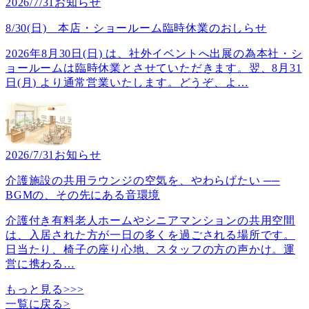
2026/7/31
お知らせ
8/30(日) 本店・ショールーム臨時休業のおしらせ
2026年8月30日(日) は、社外イベントへ出展の為本社・シ
ョールームは臨時休業とさせていただきます。翌、8月31
日(月) より通常営業いたします。どうぞ、よ
…
2026/7/31
お知らせ
介護施設の共用ラウンジの空気を、やわらげたい ──
BGMの、その先にある音環境
介護付き有料老人ホームやシニアマンションの共用空間
は、入居された方が一日の多くを過ごされる場所です。
日当たり、椅子の座り心地、スタッフの方の声かけ。運
営に携わる
…
もっと見る>>>
一覧に戻る
>