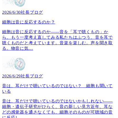
2026/6/30
社長ブログ
細胞は音に反応するのか？
細胞は音に反応するのか――音を「耳で聴くもの」か
ら、もう一度考え直してみる私たちはふつう、音を耳で
聴くものだと考えています。音楽を楽しむ。声を聞き取
る。物音に気
…
2026/6/29
社長ブログ
音は、耳だけで聴いているのではない？ 細胞も聞いて
いる
音は、耳だけで聴いているのではないかもしれない――
細胞・遺伝子研究がひらく、音の新しい見方近年、耳な
どの感覚器を通さなくても、細胞そのものが可聴域の音
に反応し、
…