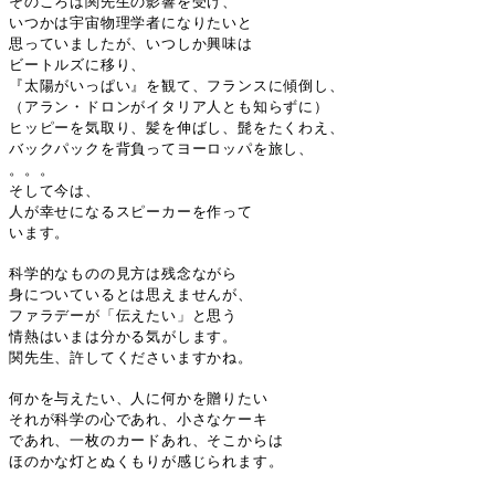
そのころは関先生の影響を受け、
いつかは宇宙物理学者になりたいと
思っていましたが、いつしか興味は
ビートルズに移り、
『太陽がいっぱい』を観て、フランスに傾倒し、
（アラン・ドロンがイタリア人とも知らずに）
ヒッピーを気取り、髪を伸ばし、髭をたくわえ、
バックパックを背負ってヨーロッパを旅し、
。。。
そして今は、
人が幸せになるスピーカーを作って
います。
科学的なものの見方は残念ながら
身についているとは思えませんが、
ファラデーが「伝えたい」と思う
情熱はいまは分かる気がします。
関先生、許してくださいますかね。
何かを与えたい、人に何かを贈りたい
それが科学の心であれ、小さなケーキ
であれ、一枚のカードあれ、そこからは
ほのかな灯とぬくもりが感じられます。