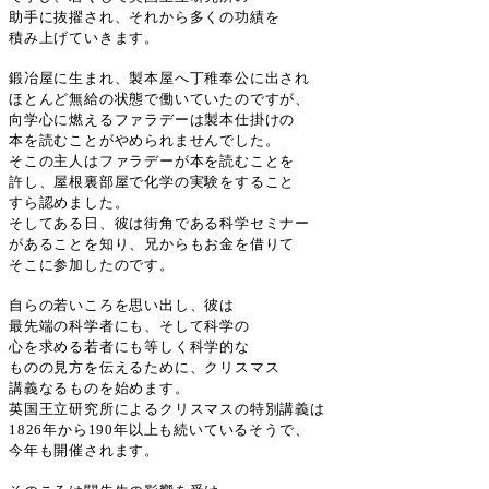
助手に抜擢され、それから多くの功績を
積み上げていきます。
鍛冶屋に生まれ、製本屋へ丁稚奉公に出され
ほとんど無給の状態で働いていたのですが、
向学心に燃えるファラデーは製本仕掛けの
本を読むことがやめられませんでした。
そこの主人はファラデーが本を読むことを
許し、屋根裏部屋で化学の実験をすること
すら認めました。
そしてある日、彼は街角である科学セミナー
があることを知り、兄からもお金を借りて
そこに参加したのです。
自らの若いころを思い出し、彼は
最先端の科学者にも、そして科学の
心を求める若者にも等しく科学的な
ものの見方を伝えるために、クリスマス
講義なるものを始めます。
英国王立研究所によるクリスマスの特別講義は
1826
年から190年以上も続いているそうで、
今年も開催されます。