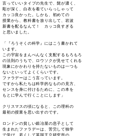
言っていいタイプの先生で、髭が濃く、
彫が深く、白衣を着ていらっしゃって
カッコ良かった。しかも、初めての
授業から、教科書を放り出して、岩波
新書を配るなんて！ カッコ良すぎる
と思いました。
「『ろうそくの科学』にはこう書かれて
います。
この宇宙をまんべんなく支配するもろもろ
の法則のうちで、ロウソクが見せてくれる
現象にかかわりを持たないものは一つも
ないといってよくくらいです。
ファラデーはこう言っています。
ですから私たちは科学的なものの見方、
センスを身に付けるために、この本を
もとに学んで行くことにします」
クリスマスの頃になると、この理科の
最初の授業を思い出すのです。
ロンドンの貧しい鍛冶屋の息子として
生まれたファラデーは、苦労して独学
で学び、若くして英国王立研究所の