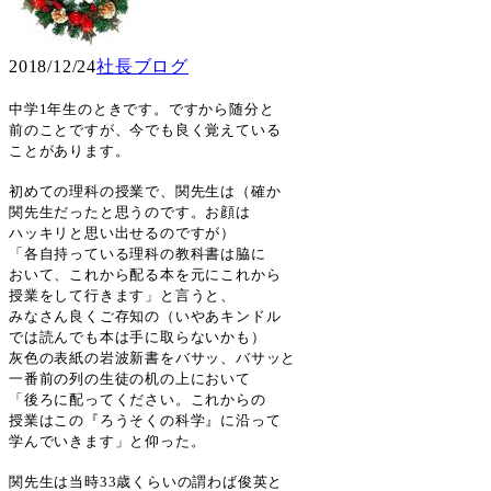
2018/12/24
社長ブログ
中学
1
年生のときです。ですから随分と
前のことですが、今でも良く覚えている
ことがあります。
初めての理科の授業で、関先生は（確か
関先生だったと思うのです。お顔は
ハッキリと思い出せるのですが）
「各自持っている理科の教科書は脇に
おいて、これから配る本を元にこれから
授業をして行きます」と言うと、
みなさん良くご存知の（いやあキンドル
では読んでも本は手に取らないかも）
灰色の表紙の岩波新書をバサッ、バサッと
一番前の列の生徒の机の上において
「後ろに配ってください。これからの
授業はこの『ろうそくの科学』に沿って
学んでいきます」と仰った。
関先生は当時
33
歳くらいの謂わば俊英と