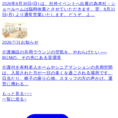
2026年8月30日(日) は、社外イベントへ出展の為本社・シ
ョールームは臨時休業とさせていただきます。翌、8月31
日(月) より通常営業いたします。どうぞ、よ
…
2026/7/31
お知らせ
介護施設の共用ラウンジの空気を、やわらげたい ──
BGMの、その先にある音環境
介護付き有料老人ホームやシニアマンションの共用空間
は、入居された方が一日の多くを過ごされる場所です。
日当たり、椅子の座り心地、スタッフの方の声かけ。運
営に携わる
…
もっと見る>>>
一覧に戻る
>