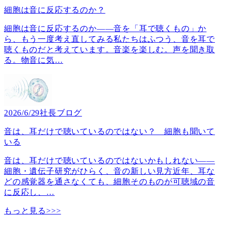
細胞は音に反応するのか？
細胞は音に反応するのか――音を「耳で聴くもの」か
ら、もう一度考え直してみる私たちはふつう、音を耳で
聴くものだと考えています。音楽を楽しむ。声を聞き取
る。物音に気
…
2026/6/29
社長ブログ
音は、耳だけで聴いているのではない？ 細胞も聞いて
いる
音は、耳だけで聴いているのではないかもしれない――
細胞・遺伝子研究がひらく、音の新しい見方近年、耳な
どの感覚器を通さなくても、細胞そのものが可聴域の音
に反応し、
…
もっと見る>>>