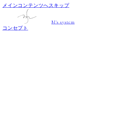
メインコンテンツへスキップ
M's system
コンセプト