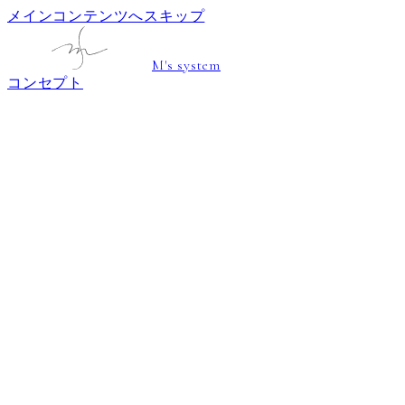
メインコンテンツへスキップ
M's system
コンセプト