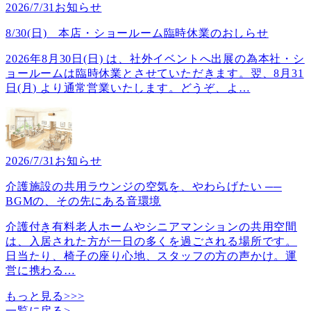
2026/7/31
お知らせ
8/30(日) 本店・ショールーム臨時休業のおしらせ
2026年8月30日(日) は、社外イベントへ出展の為本社・シ
ョールームは臨時休業とさせていただきます。翌、8月31
日(月) より通常営業いたします。どうぞ、よ
…
2026/7/31
お知らせ
介護施設の共用ラウンジの空気を、やわらげたい ──
BGMの、その先にある音環境
介護付き有料老人ホームやシニアマンションの共用空間
は、入居された方が一日の多くを過ごされる場所です。
日当たり、椅子の座り心地、スタッフの方の声かけ。運
営に携わる
…
もっと見る>>>
一覧に戻る
>