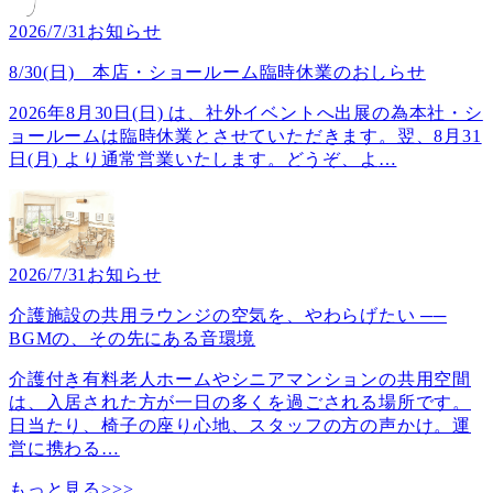
2026/7/31
お知らせ
8/30(日) 本店・ショールーム臨時休業のおしらせ
2026年8月30日(日) は、社外イベントへ出展の為本社・シ
ョールームは臨時休業とさせていただきます。翌、8月31
日(月) より通常営業いたします。どうぞ、よ
…
2026/7/31
お知らせ
介護施設の共用ラウンジの空気を、やわらげたい ──
BGMの、その先にある音環境
介護付き有料老人ホームやシニアマンションの共用空間
は、入居された方が一日の多くを過ごされる場所です。
日当たり、椅子の座り心地、スタッフの方の声かけ。運
営に携わる
…
もっと見る>>>