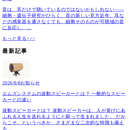
音は、耳だけで聴いているのではないかもしれない――
細胞・遺伝子研究がひらく、音の新しい見方近年、耳な
どの感覚器を通さなくても、細胞そのものが可聴域の音
に反応し、
…
もっと見る>>>
最新記事
2026/8/8
お知らせ
エムズシステムの波動スピーカーとは？ 一般的なスピー
カーとの違い
波動スピーカーとは？ 波動スピーカーは、人が喜びにあ
ふれる人生を送れるようにと願って生まれました。 だか
らこそ、というべきか、さまざまな二次的な特徴も備え
る
…