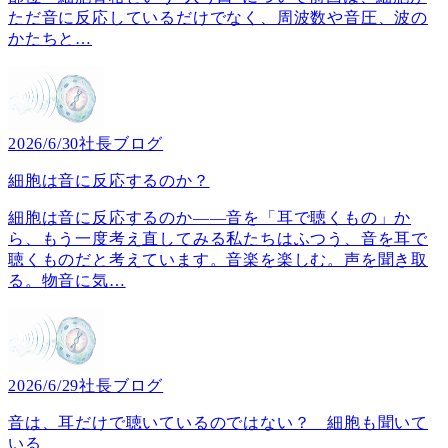
ただ音に反応しているだけでなく、周波数や音圧、波の
かたちと
…
2026/6/30
社長ブログ
細胞は音に反応するのか？
細胞は音に反応するのか――音を「耳で聴くもの」か
ら、もう一度考え直してみる私たちはふつう、音を耳で
聴くものだと考えています。音楽を楽しむ。声を聞き取
る。物音に気
…
2026/6/29
社長ブログ
音は、耳だけで聴いているのではない？ 細胞も聞いて
いる