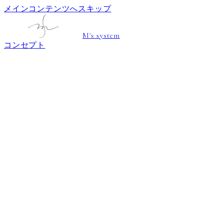
メインコンテンツへスキップ
M's system
コンセプト