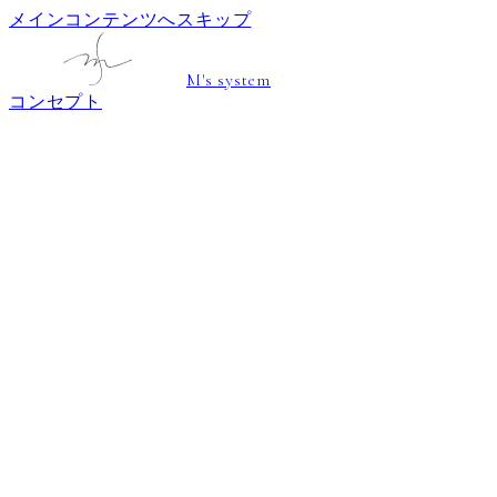
メインコンテンツへスキップ
M's system
コンセプト