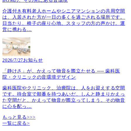
BGMの、その先にある音環境
介護付き有料老人ホームやシニアマンションの共用空間
は、入居された方が一日の多くを過ごされる場所です。
日当たり、椅子の座り心地、スタッフの方の声かけ。運
営に携わる
…
2026/7/27
お知らせ
「静けさ」が、かえって物音を際立たせる ── 歯科医
院・クリニックの音環境デザイン
歯科医院やクリニック、治療院は、人をお迎えする空間
です。待合室で順番を待つあいだ、しんと静まりかえっ
た空間だと、かえって物音が際立ってしまう。その物音
に心を配っ
…
もっと見る>>>
一覧に戻る
>