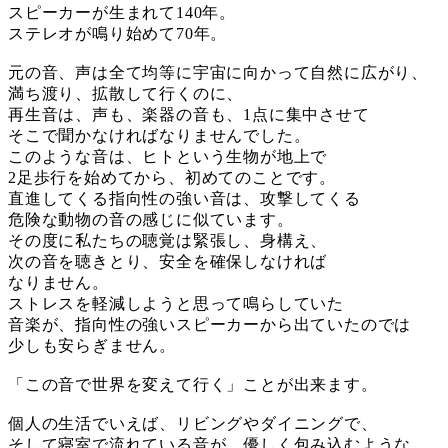
スピーカーが生まれて140年。
ステレオが鳴り始めて70年。
元の音、声は全て均等に宇宙に向かって自然に広がり、
満ち渡り、拡散して行くのに、
再生音は、声も、楽器の音も、1点に集中させて
そこで聞かなければなりませんでした。
このような音は、ヒトという生物が地上で
2足歩行を始めてから、初めてのことです。
直進してくる指向性の強い音は、攻撃してくる
危険な動物の音の感じに似ています。
その度に私たちの聴覚は緊張し、身構え、
次の音を聴きとり、安全を確保しなければ
なりません。
ストレスを軽減しようと思って鳴らしていた
音楽が、指向性の強いスピーカーから出ていたのでは
少しも安らぎません。
「この音で世界を変えて行く」ことが出来ます。
個人の生活でいえば、リビングやダイニングで、
そして寝室で流れている音が、優しく包み込むような