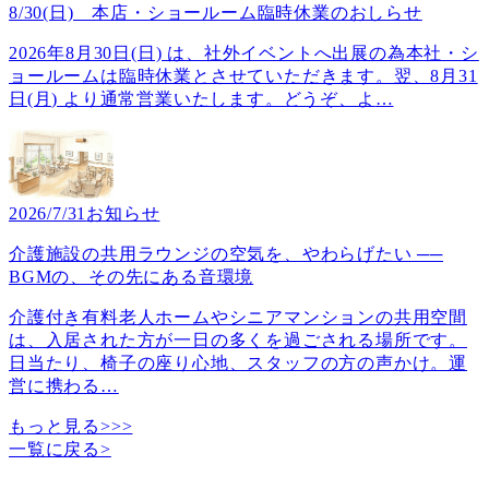
8/30(日) 本店・ショールーム臨時休業のおしらせ
2026年8月30日(日) は、社外イベントへ出展の為本社・シ
ョールームは臨時休業とさせていただきます。翌、8月31
日(月) より通常営業いたします。どうぞ、よ
…
2026/7/31
お知らせ
介護施設の共用ラウンジの空気を、やわらげたい ──
BGMの、その先にある音環境
介護付き有料老人ホームやシニアマンションの共用空間
は、入居された方が一日の多くを過ごされる場所です。
日当たり、椅子の座り心地、スタッフの方の声かけ。運
営に携わる
…
もっと見る>>>
一覧に戻る
>