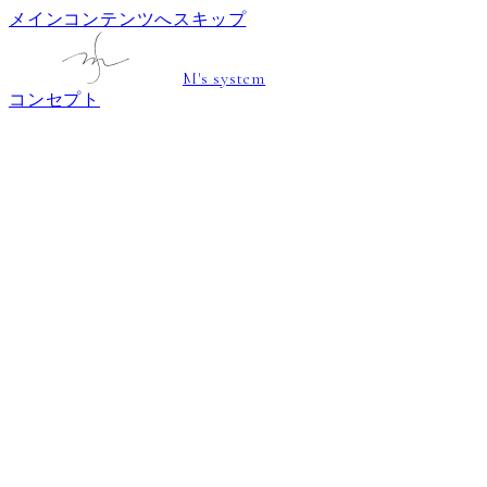
メインコンテンツへスキップ
M's system
コンセプト