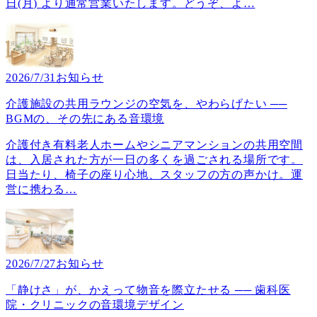
日(月) より通常営業いたします。どうぞ、よ
…
2026/7/31
お知らせ
介護施設の共用ラウンジの空気を、やわらげたい ──
BGMの、その先にある音環境
介護付き有料老人ホームやシニアマンションの共用空間
は、入居された方が一日の多くを過ごされる場所です。
日当たり、椅子の座り心地、スタッフの方の声かけ。運
営に携わる
…
2026/7/27
お知らせ
「静けさ」が、かえって物音を際立たせる ── 歯科医
院・クリニックの音環境デザイン