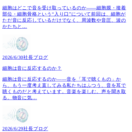
細胞はどこで音を受け取っているのか――細胞膜・接着
部位・細胞骨格という“入り口”について前回は、細胞が
ただ音に反応しているだけでなく、周波数や音圧、波の
かたちと
…
2026/6/30
社長ブログ
細胞は音に反応するのか？
細胞は音に反応するのか――音を「耳で聴くもの」か
ら、もう一度考え直してみる私たちはふつう、音を耳で
聴くものだと考えています。音楽を楽しむ。声を聞き取
る。物音に気
…
2026/6/29
社長ブログ