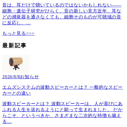
音は、耳だけで聴いているのではないかもしれない――
細胞・遺伝子研究がひらく、音の新しい見方近年、耳な
どの感覚器を通さなくても、細胞そのものが可聴域の音
に反応し、
…
もっと見る>>>
最新記事
2026/8/8
お知らせ
エムズシステムの波動スピーカーとは？ 一般的なスピー
カーとの違い
波動スピーカーとは？ 波動スピーカーは、人が喜びにあ
ふれる人生を送れるようにと願って生まれました。 だか
らこそ、というべきか、さまざまな二次的な特徴も備え
る
…