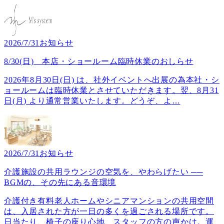
2026/7/31
お知らせ
8/30(日) 本店・ショールーム臨時休業のおしらせ
2026年8月30日(日) は、社外イベントへ出展の為本社・シ
ョールームは臨時休業とさせていただきます。翌、8月31
日(月) より通常営業いたします。どうぞ、よ
…
2026/7/31
お知らせ
介護施設の共用ラウンジの空気を、やわらげたい ──
BGMの、その先にある音環境
介護付き有料老人ホームやシニアマンションの共用空間
は、入居された方が一日の多くを過ごされる場所です。
日当たり、椅子の座り心地、スタッフの方の声かけ。運