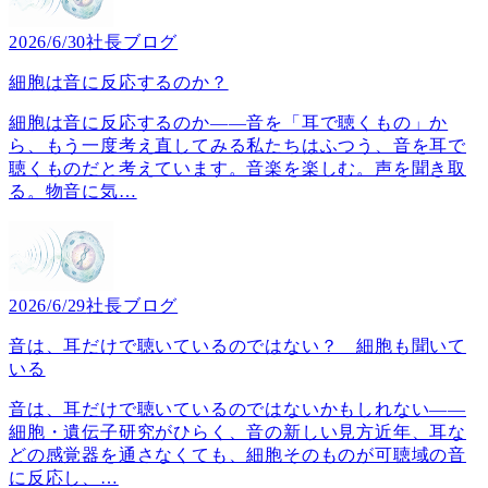
2026/6/30
社長ブログ
細胞は音に反応するのか？
細胞は音に反応するのか――音を「耳で聴くもの」か
ら、もう一度考え直してみる私たちはふつう、音を耳で
聴くものだと考えています。音楽を楽しむ。声を聞き取
る。物音に気
…
2026/6/29
社長ブログ
音は、耳だけで聴いているのではない？ 細胞も聞いて
いる
音は、耳だけで聴いているのではないかもしれない――
細胞・遺伝子研究がひらく、音の新しい見方近年、耳な
どの感覚器を通さなくても、細胞そのものが可聴域の音
に反応し、
…