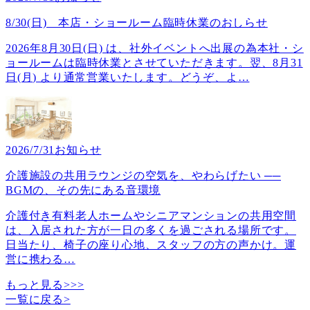
8/30(日) 本店・ショールーム臨時休業のおしらせ
2026年8月30日(日) は、社外イベントへ出展の為本社・シ
ョールームは臨時休業とさせていただきます。翌、8月31
日(月) より通常営業いたします。どうぞ、よ
…
2026/7/31
お知らせ
介護施設の共用ラウンジの空気を、やわらげたい ──
BGMの、その先にある音環境
介護付き有料老人ホームやシニアマンションの共用空間
は、入居された方が一日の多くを過ごされる場所です。
日当たり、椅子の座り心地、スタッフの方の声かけ。運
営に携わる
…
もっと見る>>>
一覧に戻る
>