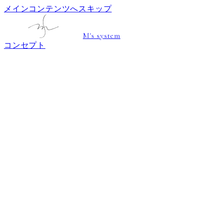
メインコンテンツへスキップ
M's system
コンセプト