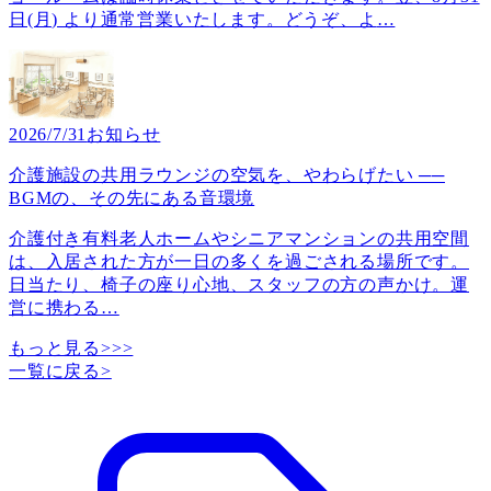
日(月) より通常営業いたします。どうぞ、よ
…
2026/7/31
お知らせ
介護施設の共用ラウンジの空気を、やわらげたい ──
BGMの、その先にある音環境
介護付き有料老人ホームやシニアマンションの共用空間
は、入居された方が一日の多くを過ごされる場所です。
日当たり、椅子の座り心地、スタッフの方の声かけ。運
営に携わる
…
もっと見る>>>
一覧に戻る
>